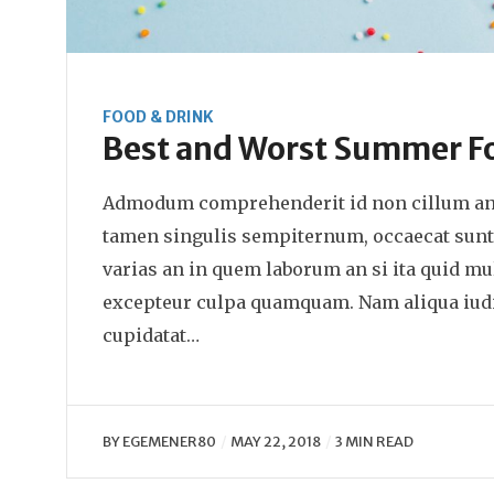
FOOD & DRINK
Best and Worst Summer F
Admodum comprehenderit id non cillum ani
tamen singulis sempiternum, occaecat sunt 
varias an in quem laborum an si ita quid mu
excepteur culpa quamquam. Nam aliqua iudi
cupidatat…
BY
EGEMENER80
MAY 22, 2018
3 MIN READ