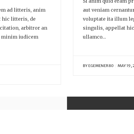
Si anim quid eram pr
em ad litteris, anim
aut veniam cernantur
hic litteris, de
voluptate ita illum l
itation, arbitror an
singulis, appellat hi
bi minim iudicem
ullamco…
BY
EGEMENER80
MAY 19, 