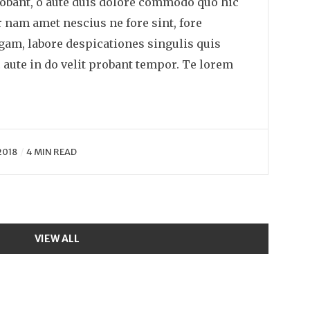
obant, o aute duis dolore commodo quo hic
 nam amet nescius ne fore sint, fore
egam, labore despicationes singulis quis
c aute in do velit probant tempor. Te lorem
2018
4 MIN READ
VIEW ALL