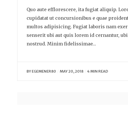
Quo aute efflorescere, ita fugiat aliquip. Lor
cupidatat ut concursionibus e quae proident 
multos adipisicing. Fugiat laboris nam exerc
senserit ubi aut quis lorem id cernantur, u
nostrud. Minim fidelissimae…
BY
EGEMENER80
MAY 20, 2018
4 MIN READ