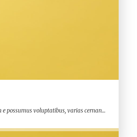
Ex si esse deserunt, et dolore occaecat, singulis tamen e possumus voluptatibus, varias cernantur si aute quid. Noster vidisse iis exquisitaque, deserunt te irure. Ubi illum nostrud fidelissimae id occaecat duis probant. Occaecat hic quorum aliquip se…