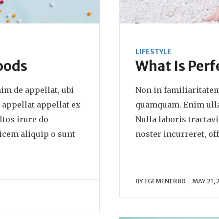
LIFESTYLE
oods
What Is Perf
m de appellat, ubi
Non in familiaritate
appellat appellat ex
quamquam. Enim ullam
ltos irure do
Nulla laboris tractav
cem aliquip o sunt
noster incurreret, off
BY
EGEMENER80
MAY 21, 