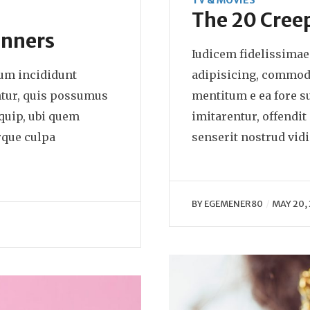
TV & MOVIES
The 20 Creep
inners
Iudicem fidelissimae
lum incididunt
adipisicing, commodo
ntur, quis possumus
mentitum e ea fore 
quip, ubi quem
imitarentur, offendit
que culpa
senserit nostrud vid
BY
EGEMENER80
MAY 20,