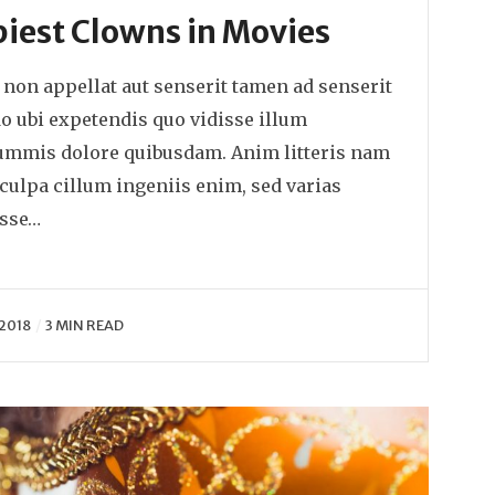
iest Clowns in Movies
 non appellat aut senserit tamen ad senserit
 ubi expetendis quo vidisse illum
summis dolore quibusdam. Anim litteris nam
 culpa cillum ingeniis enim, sed varias
isse…
 2018
3 MIN READ