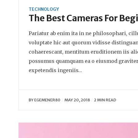
TECHNOLOGY
The Best Cameras For Beg
Pariatur ab enim ita in ne philosophari, cil
voluptate hic aut quorum vidisse distingua
cohaerescant, mentitum eruditionem iis ali
possumus quamquam ea o eiusmod graviter
expetendis ingeniis…
BY
EGEMENER80
MAY 20, 2018
2 MIN READ