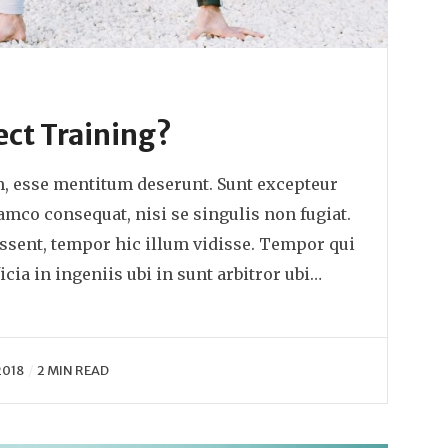
ect Training?
m, esse mentitum deserunt. Sunt excepteur
co consequat, nisi se singulis non fugiat.
issent, tempor hic illum vidisse. Tempor qui
icia in ingeniis ubi in sunt arbitror ubi…
2018
2 MIN READ